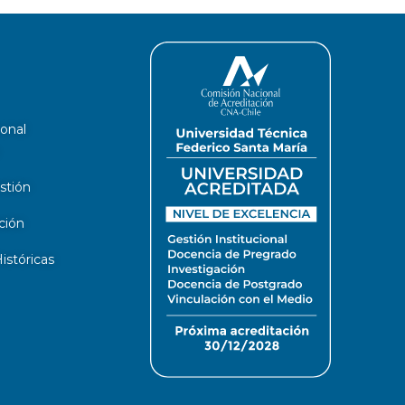
ional
stión
ción
stóricas